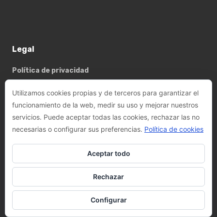
Legal
Política de privacidad
Política de cookies
Utilizamos cookies propias y de terceros para garantizar el
funcionamiento de la web, medir su uso y mejorar nuestros
servicios. Puede aceptar todas las cookies, rechazar las no
Basterrechea - Tejada arquitectes, SLP
necesarias o configurar sus preferencias.
Política de cookies
Phone:
+34 93 782 89 14
Aceptar todo
Email:
felix@btarquitectes.es
/
fernando@btarquitectes.es
Rechazar
Address:
Ctra. de Sant Cugat, 63-A, LOCAL 4, 08191 Rubí,
Barcelona
Configurar