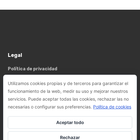
Legal
Política de privacidad
Política de cookies
Utilizamos cookies propias y de terceros para garantizar el
funcionamiento de la web, medir su uso y mejorar nuestros
servicios. Puede aceptar todas las cookies, rechazar las no
Basterrechea - Tejada arquitectes, SLP
necesarias o configurar sus preferencias.
Política de cookies
Phone:
+34 93 782 89 14
Aceptar todo
Email:
felix@btarquitectes.es
/
fernando@btarquitectes.es
Rechazar