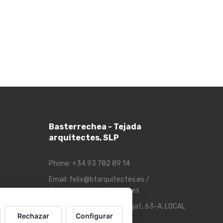
Basterrechea - Tejada
arquitectes, SLP
Phone:
+34 93 782 89 14
Email:
felix@btarquitectes.es
/
fernando@btarquitectes.es
Address:
Ctra. de Sant Cugat, 63-A, LOCAL
Rechazar
Configurar
4, 08191 Rubí, Barcelona