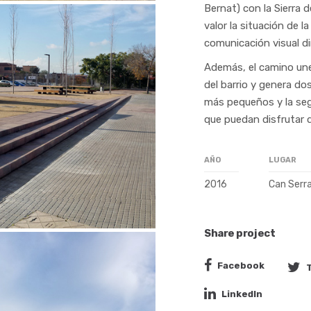
Bernat) con la Sierra 
valor la situación de l
comunicación visual d
Además, el camino une 
del barrio y genera do
más pequeños y la seg
que puedan disfrutar d
AÑO
LUGAR
2016
Can Serra
Share project
Facebook
LinkedIn