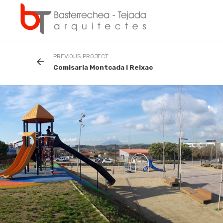
Skip
to
content
PREVIOUS PROJECT
Comisaria Montcada i Reixac