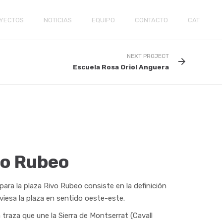
YECTOS
NOTICIAS
EQUIPO
CONTACTO
CAT
NEXT PROJECT
Escuela Rosa Oriol Anguera
vo Rubeo
ara la plaza Rivo Rubeo consiste en la definición
iesa la plaza en sentido oeste-este.
traza que une la Sierra de Montserrat (Cavall