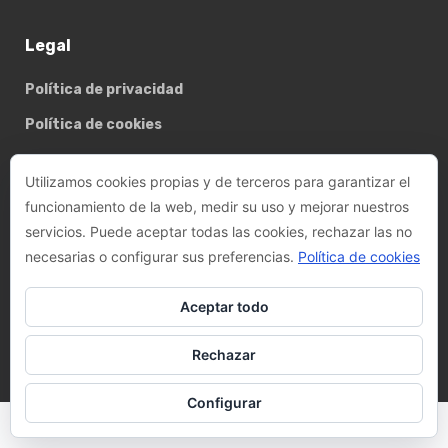
Legal
Política de privacidad
Política de cookies
Utilizamos cookies propias y de terceros para garantizar el
Basterrechea - Tejada arquitectes, SLP
funcionamiento de la web, medir su uso y mejorar nuestros
servicios. Puede aceptar todas las cookies, rechazar las no
Phone:
+34 93 782 89 14
necesarias o configurar sus preferencias.
Política de cookies
Email:
felix@btarquitectes.es
/
fernando@btarquitectes.es
Aceptar todo
Address:
Ctra. de Sant Cugat, 63-A, LOCAL 4, 08191 Rubí,
Barcelona
Rechazar
Configurar