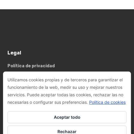
Legal
Política de privacidad
Política de cookies
Utilizamos cookies propias y de terceros para garantizar el
funcionamiento de la web, medir su uso y mejorar nuestros
servicios. Puede aceptar todas las cookies, rechazar las no
Basterrechea - Tejada arquitectes, SLP
necesarias o configurar sus preferencias.
Política de cookies
Phone:
+34 93 782 89 14
Aceptar todo
Email:
felix@btarquitectes.es
/
fernando@btarquitectes.es
Rechazar