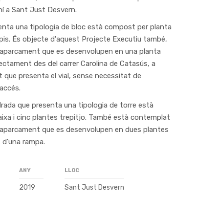
uhí a Sant Just Desvern.
resenta una tipologia de bloc està compost per planta
 pis. És objecte d'aquest Projecte Executiu també,
 d'aparcament que es desenvolupen en una planta
rectament des del carrer Carolina de Catasús, a
 que presenta el vial, sense necessitat de
accés.
adrada que presenta una tipologia de torre està
ixa i cinc plantes trepitjo. També està contemplat
 d'aparcament que es desenvolupen en dues plantes
s d'una rampa.
ANY
LLOC
2019
Sant Just Desvern