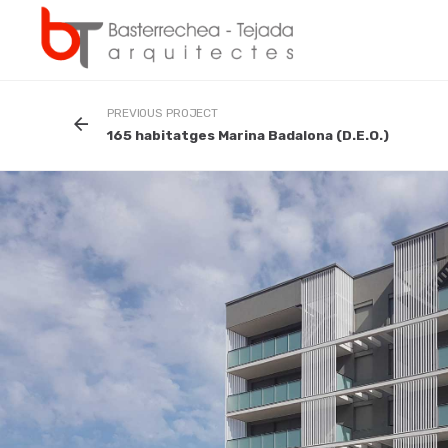
Skip
to
content
PREVIOUS PROJECT
165 habitatges Marina Badalona (D.E.O.)