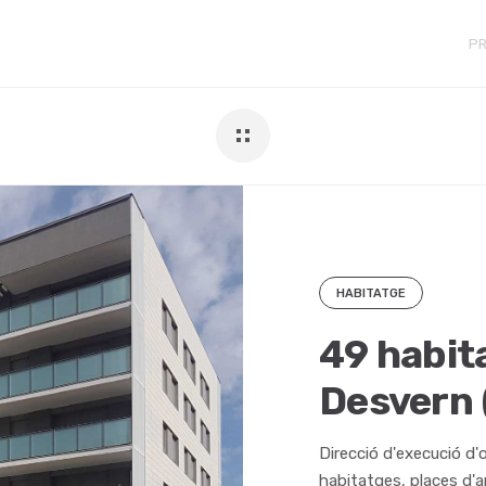
P
HABITATGE
49 habit
Desvern 
Direcció d'execució d'
habitatges, places d'ap