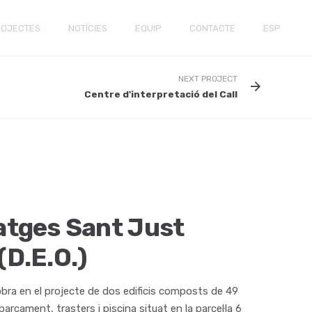
ROJECTES
NOTÍCIES
EQUIP
CONTACTE
ESP
NEXT PROJECT
Centre d'interpretació del Call
atges Sant Just
(D.E.O.)
obra en el projecte de dos edificis composts de 49
arcament, trasters i piscina situat en la parcel·la 6