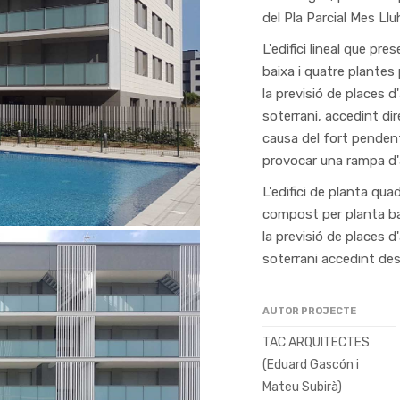
del Pla Parcial Mes Ll
L'edifici lineal que p
baixa i quatre plantes
la previsió de places
soterrani, accedint di
causa del fort pendent
provocar una rampa d'
L'edifici de planta qu
compost per planta ba
la previsió de places
soterrani accedint de
AUTOR PROJECTE
TAC ARQUITECTES
(Eduard Gascón i
Mateu Subirà)