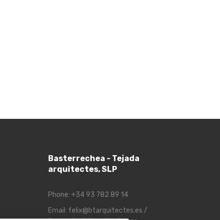
Basterrechea - Tejada
arquitectes, SLP
Phone:
+34 93 782 89 14
Email:
felix@btarquitectes.es
/